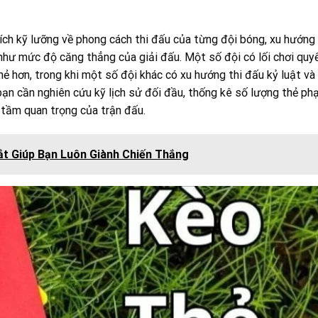
tích kỹ lưỡng về phong cách thi đấu của từng đội bóng, xu hướng 
 như mức độ căng thẳng của giải đấu. Một số đội có lối chơi quy
hẻ hơn, trong khi một số đội khác có xu hướng thi đấu kỷ luật và 
 bạn cần nghiên cứu kỹ lịch sử đối đầu, thống kê số lượng thẻ ph
 tầm quan trọng của trận đấu.
ắt Giúp Bạn Luôn Giành Chiến Thắng