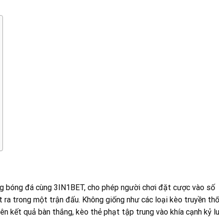
ng bóng đá cùng 3IN1BET, cho phép người chơi đặt cược vào số
t ra trong một trận đấu. Không giống như các loại kèo truyền th
ên kết quả bàn thắng, kèo thẻ phạt tập trung vào khía cạnh kỷ l