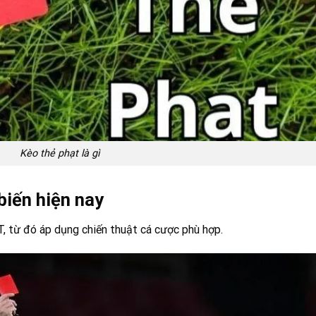
Kèo thẻ phạt là gì
biến hiện nay
ET, từ đó áp dụng chiến thuật cá cược phù hợp.