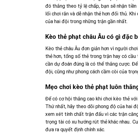
đó thắng theo tỷ lệ chấp, bạn sẽ nhận tiề
lối chơi rắn và dễ nhận thẻ hơn đối thủ. Khi
của hai đội trong những trận gần nhất.
Kèo thẻ phạt châu Âu có gì đặc b
Kèo thẻ châu Âu đơn giản hơn vì người chơi
thẻ hơn, tổng số thẻ trong trận hay có cầu 
cần dự đoán đúng là có thể thắng cược. Để 
đội, cũng như phong cách cầm còi của trọn
Mẹo chơi kèo thẻ phạt luôn thắn
Để có cơ hội thắng cao khi chơi kèo thẻ v
Thứ nhất, hãy theo dõi phong độ của hai độ
xem xét tính chất trận đấu vì các trận căng
trọng tài có xu hướng rút thẻ khác nhau.. 
đưa ra quyết định chính xác.