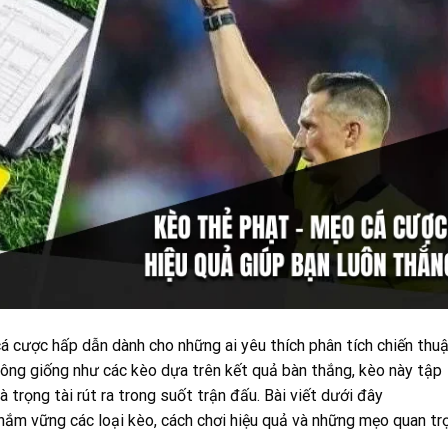
á cược hấp dẫn dành cho những ai yêu thích phân tích chiến thu
hông giống như các kèo dựa trên kết quả bàn thắng, kèo này tập
trọng tài rút ra trong suốt trận đấu. Bài viết dưới đây
nắm vững các loại kèo, cách chơi hiệu quả và những mẹo quan tr