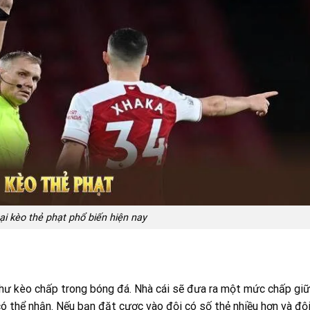
ại kèo thẻ phạt phổ biến hiện nay
i
hư kèo chấp trong bóng đá. Nhà cái sẽ đưa ra một mức chấp gi
có thể nhận. Nếu bạn đặt cược vào đội có số thẻ nhiều hơn và độ