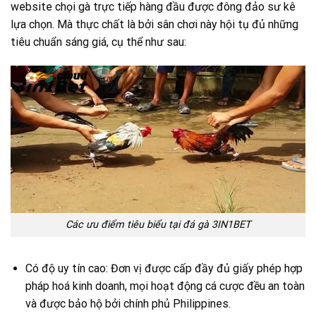
website chọi gà trực tiếp hàng đầu được đông đảo sư kê
lựa chọn. Mà thực chất là bởi sân chơi này hội tụ đủ những
tiêu chuẩn sáng giá, cụ thể như sau:
Các ưu điểm tiêu biểu tại đá gà 3IN1BET
Có độ uy tín cao: Đơn vị được cấp đầy đủ giấy phép hợp
pháp hoá kinh doanh, mọi hoạt động cá cược đều an toàn
và được bảo hộ bởi chính phủ Philippines.