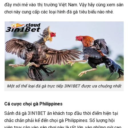
đầy mới mẻ vào thị trường Việt Nam. Vậy hãy cùng xem sân
chơi này cung cấp các loại hình đá gà tiêu biểu nào nhé.
Một số thể loại đá gà trực tiếp 3IN1BET được ưa chuộng nhất
Cá cược chọi gà Philippines
Sảnh đá gà 3IN1BET ăn khách top đầu thời điểm hiện tại
chắc chắn phải kể đến chọi gà Philippines. Số lượng hội
viên truy cập vào sân chơi này là rất lớn, vào những giờ cao