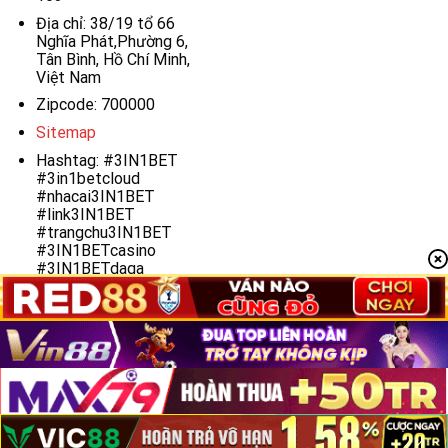
Địa chỉ: 38/19 tổ 66
Nghĩa Phát,Phường 6,
Tân Bình, Hồ Chí Minh,
Việt Nam
Zipcode: 700000
Sitemap
Hashtag: #3IN1BET
#3in1betcloud
#nhacai3IN1BET
#link3IN1BET
#trangchu3IN1BET
#3IN1BETcasino
#3IN1BETdaga
Copyright 2026 © 3IN1BET TRANG CHỦ CHÍNH THỨC